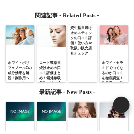
Related Posts
関連記事 -
-
資生堂日焼け
止めスティッ
クの口コミ評
価！使い方や
取扱い販売店
もチェック
ホワイトポリ
ロート製薬日
ホワイトセラ
フェノールCの
焼け止めの口
ミドで白くな
成分効果を解
コミ評価まと
るのか口コミ
説！副作用へ
め！紫外線吸
を徹底調査！
の口コミもチ
収剤や他の成
副作用や妊娠
ェック♪
分をチェック
中に飲めるの
New Posts
最新記事 -
-
かを解説