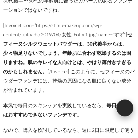
30代後半〜50代の年齢肌に合ったカバー力のあるファンデ
ーションではないですね。
[
lnvoicel icon=”https://stimu-makeup.com/wp-
content/uploads/2019/04/
女性
_Fotor1.jpg” name=”
すず
“
]
セ
フィーヌシルクウェットパウダーは、30代後半からは、
少々物足りないでしょう。年齢肌に合わず乾燥するのは困
りますね。肌のキレイな人向けとは、やはり薄付きすぎる
のかもしれません。
[/lnvoicel] このように、セフィーヌのパ
ウダーファンデには、乾燥の原因になる肌に良くない成分
が含まれています。
本気で毎日のスキンケアを実践しているなら、
毎日使いに
はおすすめできないファンデ
です。
なので、購入を検討しているなら、週に2日に限定して使う