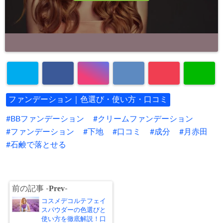
ファンデーション｜色選び・使い方・口コミ
BBファンデーション
クリームファンデーション
ファンデーション
下地
口コミ
成分
月赤田
石鹸で落とせる
Prev
前の記事 -
-
コスメデコルテフェイ
スパウダーの色選びと
使い方を徹底解説！口