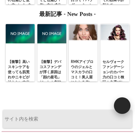
い方♪カバー力
使い方や成分
ダー、クッシ
判をチェッ
への口コミは
もチェック
ョンも人気
ク！ 店舗や色
New Posts
最新記事 -
-
真っ二つ！
味なども解説♪
【衝撃】高い
【衝撃】デパ
RMKアイブロ
セルヴォーク
スキンケアを
コスファンデ
ウのジェルと
ファンデーシ
使っても肌荒
が浮く原因は
マスカラの口
ョンのカバー
れやニキビが
「顔の産毛」
コミ！美人眉
力の口コミ検
治らない本当
だった！劇的
になれる使い
証！色選びと
の理由。「顔
にメイクノリ
方
成分もチェッ
脱毛」が最強
を変える顔脱
ク
の美肌ケアで
毛
ある3つの根拠