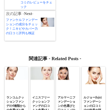
コミのレビューをチェ
ック
Next
次の記事 -
-
ファンケルファンデー
ションの成分をチェッ
ク！ニキビやカバー力
の口コミ評判も検証
Related Posts
関連記事 -
-
ランコムクッ
イニスフリー
アルマーニフ
ルジョー(lujo)
ションファン
クッションフ
ァンデーショ
ファンデーシ
デの4種類から
ァンデの口コ
ンの色選びと
ョンの口コミ
の色選びと使
ミと色選び！
口コミ！パウ
での効果や評